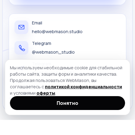
Email
hello@webmason.studio
Telegram
@webmason_studio
Telegram
Мы используем необходимые cookie для стабильной
@webmason_studio
работы сайта, защиты форм и аналитики качества.
Продолжая пользоваться WebMason, вы
соглашаетесь с
политикой конфиденциальности
и условиями
оферты
.
© 2026
Понятно
} elseif (!empty($guide)) { $breadcrumbItems[] = [ '@type'
=> 'ListItem', 'position' => 2, 'name' => 'Гайды', 'item' =>